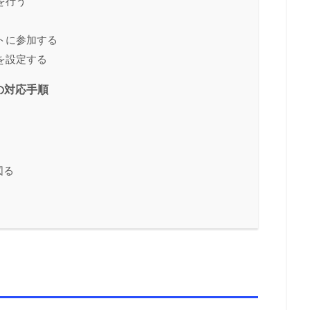
を行う
トに参加する
を設定する
の対応手順
図る