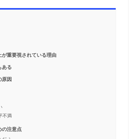
止が重要視されている理由
もある
の原因
い
平不満
めの注意点