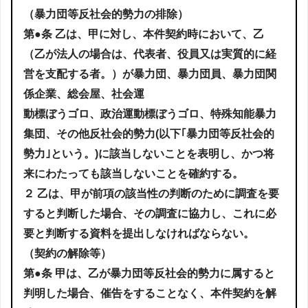
（暴力団等反社会的勢力の排除）
第●条 乙は、甲に対し、本件契約時において、乙
（乙が法人の場合は、代表者、役員又は実質的に経
営を支配する者。）が暴力団、暴力団員、暴力団関
係企業、総会屋、社会運
動標ぼうゴロ、政治運動標ぼうゴロ、特殊知能暴力
集団、その他反社会的勢力(以下｢暴力団等反社会的
勢力｣という。)に該当しないことを表明し、かつ将
来にわたっても該当しないことを確約する。
２ 乙は、甲が前項の該当性の判断のために調査を要
すると判断した場合、その調査に協力し、これに必
要と判断する資料を提出しなければならない。
（契約の解除等）
第●条 甲は、乙が暴力団等反社会的勢力に属すると
判明した場合、催告をすることなく、本件契約を解