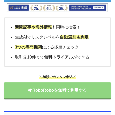
新聞記事や海外情報
も同時に検索！
生成AIでリスクレベルを
自動選別＆判定
3つの専門機関
による多層チェック
取引先10件まで
無料トライアル
ができる
＼30秒でカンタン申込／
RoboRoboを無料で利用する