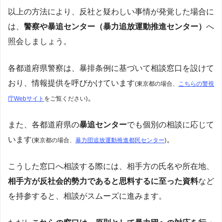
以上の方法により、反社と疑わしい事情が発覚した場合に
は、
警察や暴追センター（暴力追放運動推進センター）
へ
照会しましょう。
各都道府県警察は、暴排条例に基づいて相談窓口を設けて
おり、情報提供を呼びかけています
(東京都の場合、
こちらの警視
。
庁Webサイト
をご覧ください)
また、各都道府県の
暴追センター
でも個別の相談に応じて
います
。
(東京都の場合、
暴力団追放運動推進都民センター
)
こうした窓口へ相談する際には、相手方の氏名や所在地、
相手方が反社会的勢力であると思料するに至った資料
など
を持参すると、相談がスムーズに進みます。