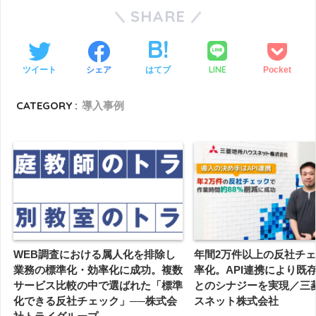
SHARE
LINE
ツイート
シェア
はてブ
Pocket
CATEGORY :
導入事例
WEB調査における属人化を排除し
年間2万件以上の反社チ
業務の標準化・効率化に成功。複数
率化。API連携により既
サービス比較の中で選ばれた「標準
とのシナジーを実現／三
化できる反社チェック」──株式会
スネット株式会社