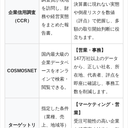
決算書に現れない実態
を訪問し、財
企業信用調査
や倒産リスクを数値
務や経営実態
（CCR）
（評点）で把握し、多
をまとめた報
額の取引開始判断に役
告書。
立ちます。
【営業・事務】
国内最大級の
147万社以上のデータ
企業データベ
から、正しい社名、所
COSMOSNET
ースをオンラ
在地、代表者、評点を
インで検索・
即座に確認し、事務工
閲覧できる。
数を削減します。
【マーケティング・営
指定した条件
業】
（業種、売
受注可能性の高い企業
ターゲットリ
上、地域等）