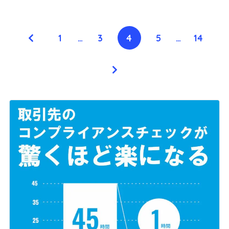
1
…
3
4
5
…
14